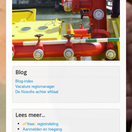
Blog
Blog-index
Vacature regiomanager
De filosofie achter efiliaal
Lees meer...
e
F
iliaa
L
regioindeling
Aanmelden en toegang