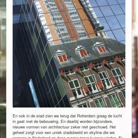
En ook in de stad zien we terug dat Rotterdam graag de lucht
in gaat met de bebouwing. En daarbij worden bijzondere,
nieuwe vormen van architectuur zeker niet geschuwd. Het
geheel zorgt voor een uniek stadsbeeld en skyline die we
nergens in Nederland op deze manier terug kunnen vinden. Er